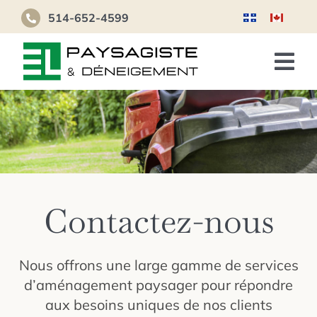
Passer
514-652-4599
au
contenu
Tog
Nav
Accueil
Résidentiels
Commerciaux
Contactez-nous
Projets
Contactez-nous
Nous offrons une large gamme de services
d’aménagement paysager pour répondre
OBTENIR UN DEVIS
aux besoins uniques de nos clients